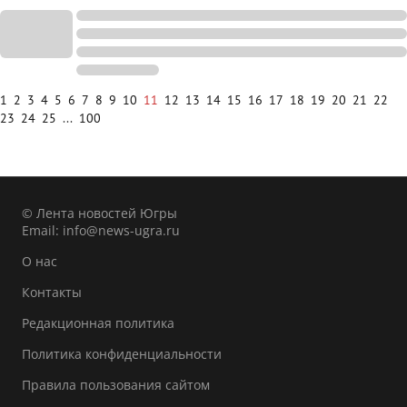
1
2
3
4
5
6
7
8
9
10
11
12
13
14
15
16
17
18
19
20
21
22
23
24
25
...
100
© Лента новостей Югры
Email:
info@news-ugra.ru
О нас
Контакты
Редакционная политика
Политика конфиденциальности
Правила пользования сайтом