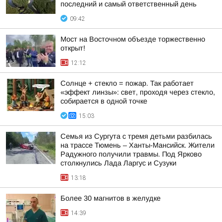
последний и самый ответственный день
09:42
Мост на Восточном объезде торжественно
открыт!
12:12
Солнце + стекло = пожар. Так работает
«эффект линзы»: свет, проходя через стекло,
собирается в одной точке
15:03
Семья из Сургута с тремя детьми разбилась
на трассе Тюмень – Ханты-Мансийск. Жители
Радужного получили травмы. Под Ярково
столкнулись Лада Ларгус и Сузуки
13:18
Более 30 магнитов в желудке
14:39