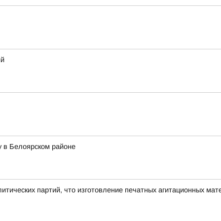
ий
у в Белоярском районе
итических партий, что изготовление печатных агитационных ма