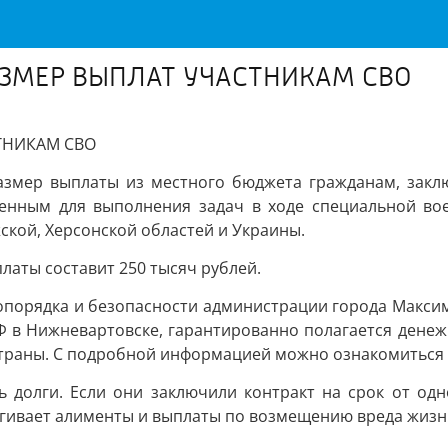
АЗМЕР ВЫПЛАТ УЧАСТНИКАМ СВО
ТНИКАМ СВО
азмер выплаты из местного бюджета гражданам, закл
ленным для выполнения задач в ходе специальной во
ской, Херсонской областей и Украины.
платы составит 250 тысяч рублей.
опорядка и безопасности администрации города Максим 
в Нижневартовске, гарантированно полагается денежн
траны. С подробной информацией можно ознакомиться зде
ь долги. Если они заключили контракт на срок от одн
агивает алименты и выплаты по возмещению вреда жизн