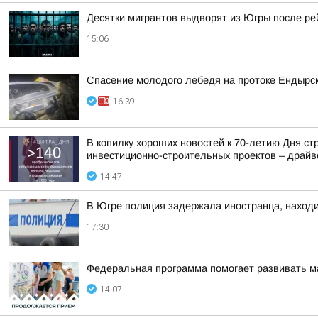
Десятки мигрантов выдворят из Югры после р
15:06
Спасение молодого лебедя на протоке Ендырс
16:39
В копилку хороших новостей к 70-летию Дня с
инвестиционно-строительных проектов – драйве
14:47
В Югре полиция задержала иностранца, наход
17:30
Федеральная программа помогает развивать ма
14:07