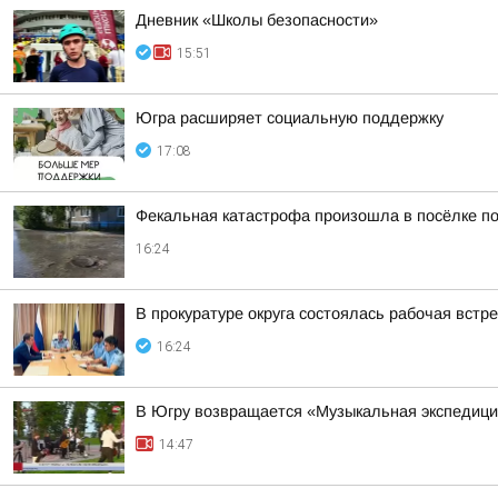
Дневник «Школы безопасности»
15:51
Югра расширяет социальную поддержку
17:08
Фекальная катастрофа произошла в посёлке по
16:24
В прокуратуре округа состоялась рабочая вст
16:24
В Югру возвращается «Музыкальная экспедиц
14:47