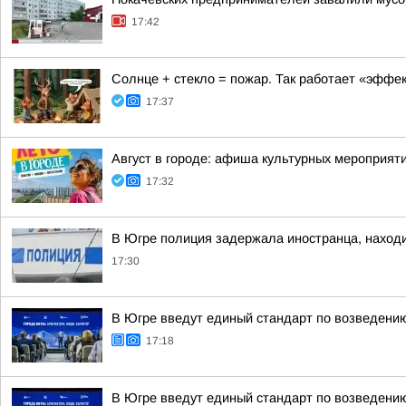
17:42
Солнце + стекло = пожар. Так работает «эффект
17:37
Август в городе: афиша культурных мероприят
17:32
В Югре полиция задержала иностранца, наход
17:30
В Югре введут единый стандарт по возведени
17:18
В Югре введут единый стандарт по возведени