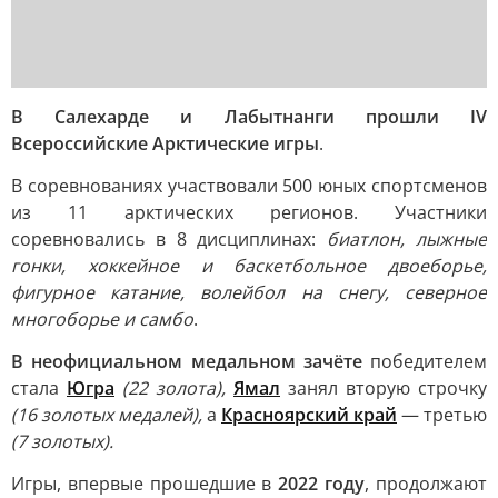
В Салехарде и Лабытнанги прошли IV
Всероссийские Арктические игры
.
В соревнованиях участвовали 500 юных спортсменов
из 11 арктических регионов. Участники
соревновались в 8 дисциплинах:
биатлон, лыжные
гонки, хоккейное и баскетбольное двоеборье,
фигурное катание, волейбол на снегу, северное
многоборье и самбо
.
В неофициальном медальном зачёте
победителем
стала
Югра
(22 золота),
Ямал
занял вторую строчку
(16 золотых медалей),
а
Красноярский край
— третью
(7 золотых).
Игры, впервые прошедшие в
2022 году
, продолжают