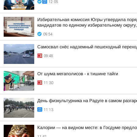
12:05
Избирательная комиссия Югры утвердила поря
кандидатов по единому избирательному округу,
09:54
Самосвал снёс надземный пешеходный переход
09:48
От шума мегаполисов - к тишине тайги
11:30
День физкультурника на Радуге в самом разгар
11:13
Калории — на видном месте: в Госдуме предло
11:42