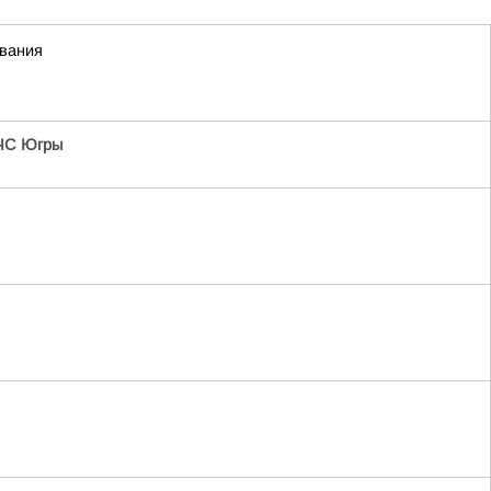
ивания
ЧС Югры