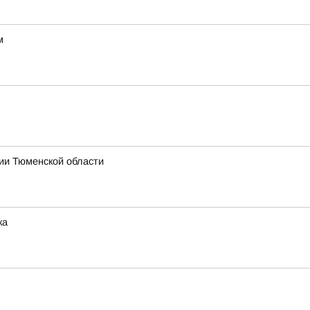
м
ии Тюменской области
ка