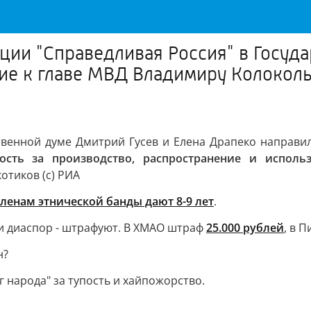
ции "Справедливая Россия" в Госуда
ие к главе МВД Владимиру Колоколь
ственной думе Дмитрий Гусев и Елена Драпеко направи
ость за производство, распространение и использ
тиков (с) РИА
ленам этнической банды дают 8-9 лет
.
и диаспор - штрафуют. В ХМАО штраф
25.000 рублей
, в 
н?
г народа" за тупость и хайпожорство.