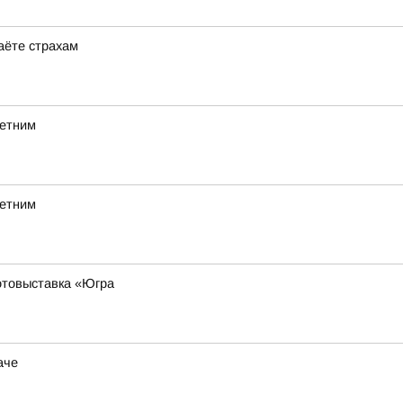
даёте страхам
летним
летним
фотовыставка «Югра
аче