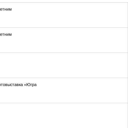
летним
летним
фотовыставка «Югра